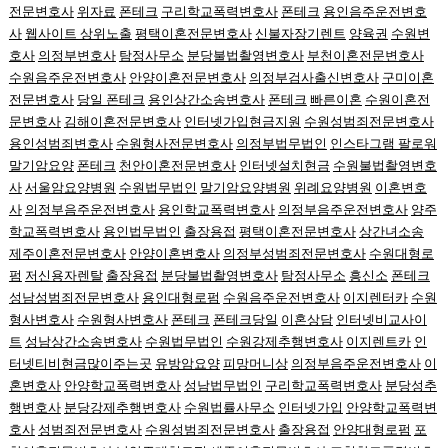
전문변호사
위자료
폰테크
구리학교폭력변호사
폰테크
용인음주운전변호
사
웹사이트 상위노출
평택이혼전문변호사
신불자장기렌트
양육권
수원변
호사
의정부변호사
탐정사무소
분당불법촬영변호사
부천이혼전문변호사
수원음주운전변호사
안양이혼전문변호사
의정부검사출신변호사
구미이혼
전문변호사
당일 폰테크
용인상간소송변호사
폰테크
빠른이혼
수원이혼전
문변호사
김해이혼전문변호사
인터넷가입현금지원
수원성범죄전문변호사
용인성범죄변호사
수원형사전문변호사
의정부법무법인
인스타그램 팔로워
말기암요양
폰테크
천안이혼전문변호사
인터넷설치현금
수원불법촬영변호
사
서울암요양병원
수원법무법인
말기암요양병원
위례요양병원
이혼변호
사
의정부음주운전변호사
용인학교폭력변호사
의정부음주운전변호사
양주
학교폭력변호사
용인법무법인
출장용접
평택이혼전문변호사
상간녀소송
제주이혼전문변호사
안양이혼변호사
의정부성범죄전문변호사
수원대형로
펌
저신용자렌탈
출장용접
분당불법촬영변호사
탐정사무소
흥신소
폰테크
성남성범죄전문변호사
용인대형로펌
수원음주운전변호사
이지렌터카
수원
형사변호사
수원형사변호사
폰테크
폰테크당일
이혼상담
인터넷비교사이
트
성남상간소송변호사
수원법무법인
수원강제추행변호사
이지렌트카
인
터넷티비현금많이주는곳
유방암요양
피망머니상
의정부음주운전변호사
이
혼변호사
안양학교폭력변호사
성남법무법인
구리학교폭력변호사
분당성추
행변호사
분당강제추행변호사
수원법률사무소
인터넷가입
안양학교폭력변
호사
성범죄전문변호사
수원성범죄전문변호사
출장용접
안양대형로펌
포